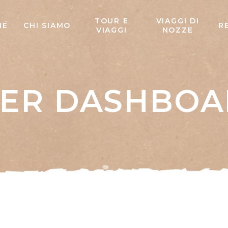
TOUR E
VIAGGI DI
ME
CHI SIAMO
R
VIAGGI
NOZZE
ER DASHBO
Login
Register
Reset Pas