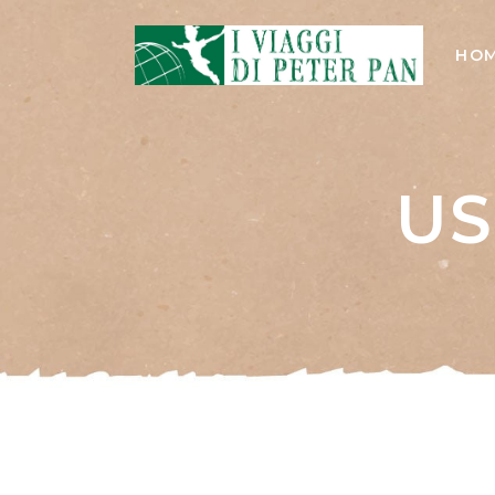
HO
US